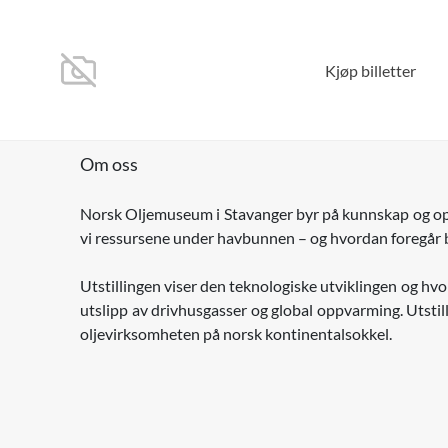
Kjøp billetter
Om oss
Norsk Oljemuseum i Stavanger byr på kunnskap og oppl
vi ressursene under havbunnen – og hvordan foregår 
Utstillingen viser den teknologiske utviklingen og hv
utslipp av drivhusgasser og global oppvarming. Utstill
oljevirksomheten på norsk kontinentalsokkel.